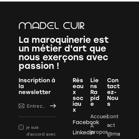
La maroquinerie est
un métier d'art que
nous exerçons avec
passion !
Inscription à
Rés
Lie
Con
la
eau
ns
tact
newsletter
x
Ra
ez-
soc
pid
Nou
iau
e
s
S'abonner
x
Accueil
cont
Facebook
act
À
je suis
propos
Linkedin
@ma
d'accord avec