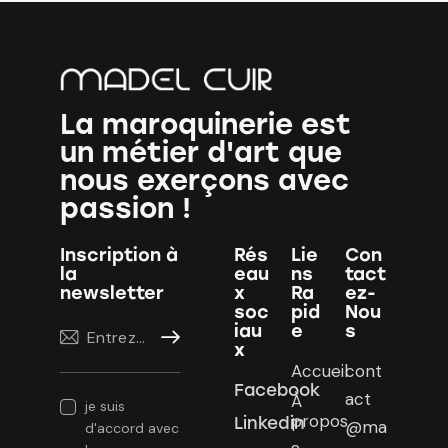
La maroquinerie est
un métier d'art que
nous exerçons avec
passion !
Inscription à
Rés
Lie
Con
la
eau
ns
tact
newsletter
x
Ra
ez-
soc
pid
Nou
iau
e
s
S'abonner
x
Accueil
cont
Facebook
act
À
je suis
propos
Linkedin
@ma
d'accord avec